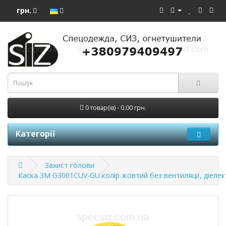
грн.
0 товар(ів) - 0.00 грн.
Категорії
Захист голови
Каска 3М G3001CUV-GU колір жовтий без вентиляції, діелек