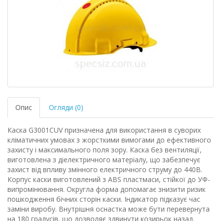
Опис
Огляди (0)
Каска G3001CUV призначена для використання в суворих
кліматичних умовах з жорсткими вимогами до ефективного
захисту і максимального поля зору. Каска без вентиляції,
виготовлена ​​з діелектричного матеріалу, що забезпечує
захист від впливу змінного електричного струму до 440В.
Корпус каски виготовлений з ABS пластмаси, стійкої до УФ-
випромінювання. Округла форма допомагає знизити ризик
пошкодження бічних сторін каски. Індикатор підказує час
заміни виробу. Внутрішня оснастка може бути перевернута
на 180 градусів, що дозволяє здвинути козирьок назад.