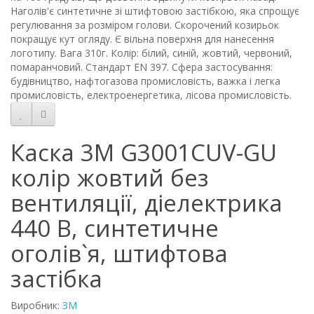
Наголів'є синтетичне зі штифтовою застібкою, яка спрощує
регулювання за розміром голови. Скорочений козирьок
покращує кут огляду. Є вільна поверхня для нанесення
логотипу. Вага 310г. Колір: білий, синій, жовтий, червоний,
помаранчовий. Стандарт EN 397. Сфера застосування:
будівництво, нафтогазова промисловість, важка і легка
промисловість, електроенергетика, лісова промисловість.
Каска 3М G3001CUV-GU
колір жовтий без
вентиляції, діелектрика
440 В, синтетичне
оголів`я, штифтова
застібка
Виробник:
ЗМ