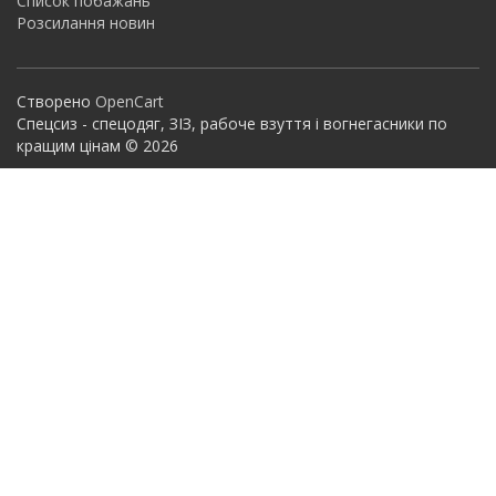
Список побажань
Розсилання новин
Створено
OpenCart
Спецсиз - спецодяг, ЗІЗ, рабоче взуття і вогнегасники по
кращим цінам © 2026