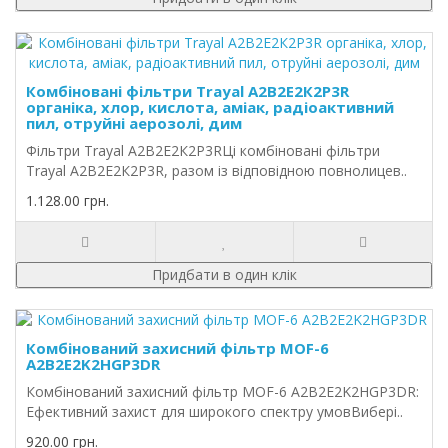
Комбіновані фільтри Trayal А2В2Е2К2P3R
органіка, хлор, кислота, аміак, радіоактивний
пил, отруйні аерозолі, дим
Фільтри Trayal А2В2Е2К2P3RЦі комбіновані фільтри
Trayal А2В2Е2К2P3R, разом із відповідною повнолицев..
1.128.00 грн.
Придбати в один клік
Комбінований захисний фільтр MOF-6
A2B2E2K2HGP3DR
Комбінований захисний фільтр MOF-6 A2B2E2K2HGP3DR:
Ефективний захист для широкого спектру умовВибері..
920.00 грн.