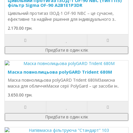
Цивільний Протигаз ІЗОД-1 OF-90 NBC (тип ГП5)
фільтр Sigma OF-90 A2B1E1P3DR
Цивільний протигаз ІЗОД-1 OF-90 NBC – це сучасне,
ефективне та надійне рішення для індивідуального з..
2.170.00 грн.
Придбати в один клік
Маска повнолицьова polyGARD Trident 680M
Маска повнолицьова polyGARD Trident 680MЗахисна
маска для обличчяМаски серії PolyGard – це засоби ін..
3.650.00 грн.
Придбати в один клік