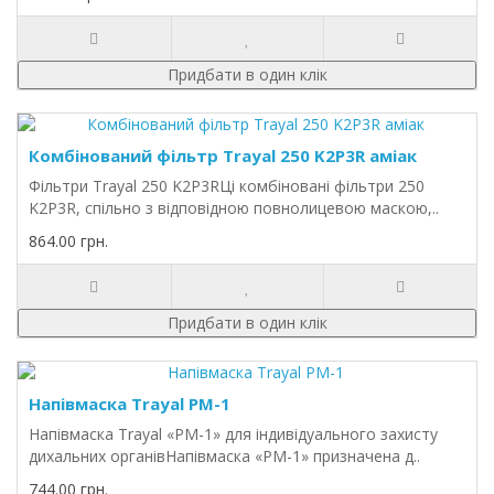
Придбати в один клік
Комбінований фільтр Trayal 250 K2Р3R аміак
Фільтри Trayal 250 K2P3RЦі комбіновані фільтри 250
K2P3R, спільно з відповідною повнолицевою маскою,..
864.00 грн.
Придбати в один клік
Напівмаска Trayal РМ-1
Напівмаска Trayal «РМ-1» для індивідуального захисту
дихальних органівНапівмаска «РМ-1» призначена д..
744.00 грн.