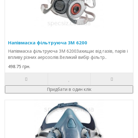
Напівмаска фільтруюча 3M 6200
Напівмаска фільтруюча 3M 6200Захищає від газів, парів і
впливу різних аерозолів.Великий вибір фільтр..
498.75 грн.
Придбати в один клік