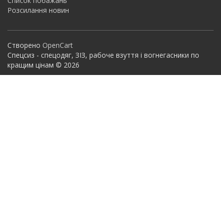
Список побажань
Розсилання новин
Створено
OpenCart
Спецсиз - спецодяг, ЗІЗ, рабоче взуття і вогнегасники по
кращим цінам © 2026