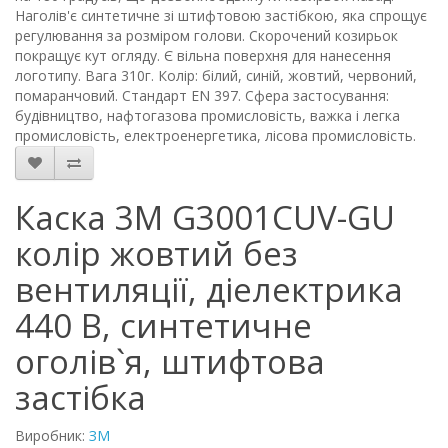
Наголів'є синтетичне зі штифтовою застібкою, яка спрощує
регулювання за розміром голови. Скорочений козирьок
покращує кут огляду. Є вільна поверхня для нанесення
логотипу. Вага 310г. Колір: білий, синій, жовтий, червоний,
помаранчовий. Стандарт EN 397. Сфера застосування:
будівництво, нафтогазова промисловість, важка і легка
промисловість, електроенергетика, лісова промисловість.
Каска 3М G3001CUV-GU
колір жовтий без
вентиляції, діелектрика
440 В, синтетичне
оголів`я, штифтова
застібка
Виробник:
ЗМ