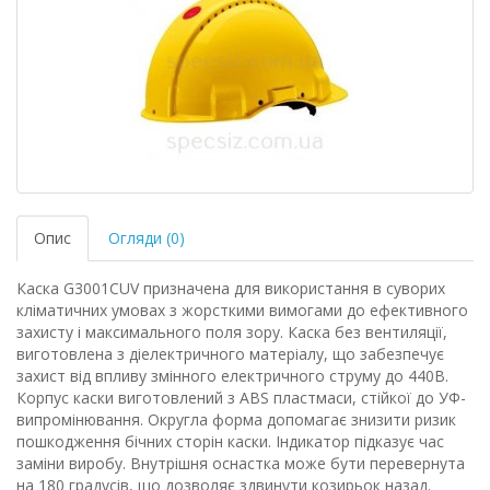
Опис
Огляди (0)
Каска G3001CUV призначена для використання в суворих
кліматичних умовах з жорсткими вимогами до ефективного
захисту і максимального поля зору. Каска без вентиляції,
виготовлена ​​з діелектричного матеріалу, що забезпечує
захист від впливу змінного електричного струму до 440В.
Корпус каски виготовлений з ABS пластмаси, стійкої до УФ-
випромінювання. Округла форма допомагає знизити ризик
пошкодження бічних сторін каски. Індикатор підказує час
заміни виробу. Внутрішня оснастка може бути перевернута
на 180 градусів, що дозволяє здвинути козирьок назад.