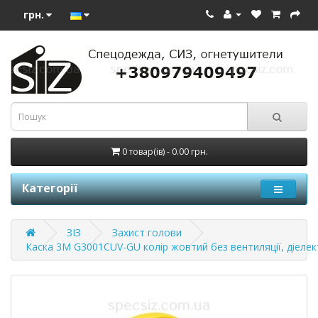
грн.
0 товар(ів) - 0.00 грн.
Категорії
ЗІЗ
Захист голови
Каска 3М G3001CUV-GU колір жовтий без вентиляції, діелек