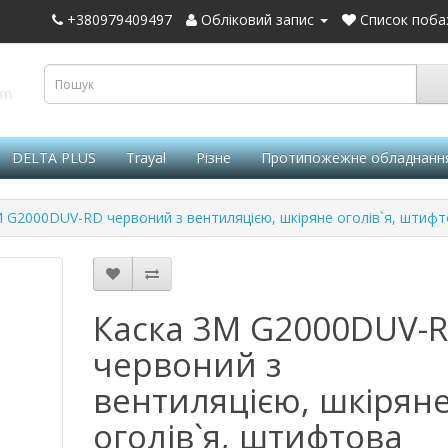
+380979409497
Обліковий запис
Список поба
DELTA PLUS
Trayal
Різне
Протипожежне обладнанн
 G2000DUV-RD червоний з вентиляцією, шкіряне оголів`я, штифт
Каска 3М G2000DUV-
червоний з
вентиляцією, шкірян
оголів`я, штифтова