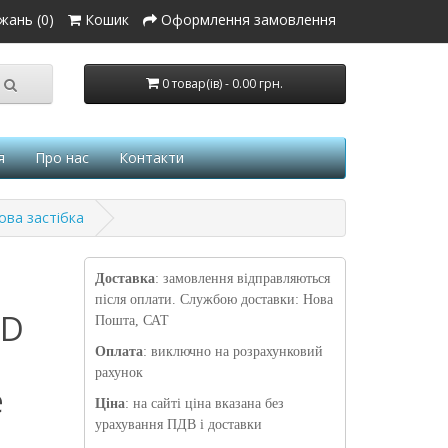
жань (0)
Кошик
Оформлення замовлення
0 товар(ів) - 0.00 грн.
я
Про нас
Контакти
ова застібка
Доставка
: замовлення відправляються
після оплати. Службою доставки: Нова
RD
Пошта, САТ
Оплата
: виключно на розрахунковий
рахунок
е
Ціна
: на сайті ціна вказана без
урахування ПДВ і доставки