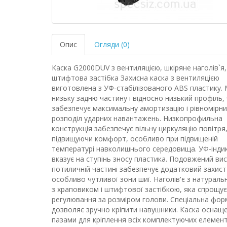
Опис
Огляди (0)
Каска G2000DUV з вентиляцією, шкіряне наголів`я,
штифтова застібка Захисна каска з вентиляцією
виготовлена ​​з УФ-стабілізованого ABS пластику.
низьку задню частину і відносно низький профіль,
забезпечує максимальну амортизацію і рівномірн
розподіл ударних навантажень. Низкопрофильна
конструкція забезпечує вільну циркуляцію повітря
підвищуючи комфорт, особливо при підвищеній
температурі навколишнього середовища. УФ-інди
вказує на ступінь зносу пластика. Подовжений вис
потиличній частині забезпечує додатковий захист
особливо чутливої ​​зони шиї. Наголів'є з натураль
з храповиком і штифтової застібкою, яка спрощує
регулювання за розміром голови. Спеціальна фор
дозволяє зручно кріпити навушники. Каска оснащ
пазами для кріплення всіх комплектуючих елементі