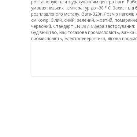
розташовуються з урахуванням центра ваги. Робо
умовах низьких температур до -30 ° C. Захист від 
розплавленого металу. Вага-320г. Розмір наголів'
см.Колір: білий, синій, зелений, жовтий, помаранч
червоний. Стандарт EN 397. Сфера застосування:
будівництво, нафтогазова промисловість, важка і
промисловість, електроенергетика, лісова промис