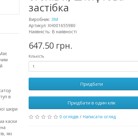
застібка
Виробник:
ЗМ
Артикул: XH001655980
Наявність: В наявності
647.50 грн.
 Має
Кількість
 чим
ий
,
Придбати
катор
туп в
Придбати в один клік
ної шкіри
0 оглядів
/
Написати огляд
ма каски
ена
в, які