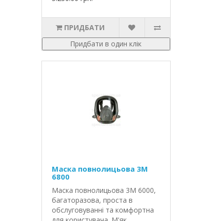
ПРИДБАТИ
Придбати в один клік
Маска повнолицьова 3М
6800
Маска повнолицьова 3М 6000,
багаторазова, проста в
обслуговуванні та комфортна
для користувача. М'як..