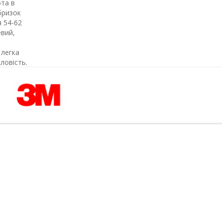
та в
бризок
я 54-62
евий,
 легка
ловість.