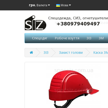
грн.
Валюта
Мова
Спецодяг
Робоче взуття
ЗІЗ
3M
ЗІЗ
Захист голови
Каска 3М