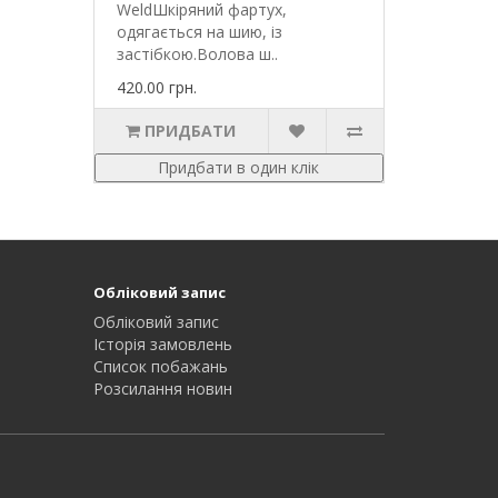
WeldШкіряний фартух,
одягається на шию, із
застібкою.Волова ш..
420.00 грн.
ПРИДБАТИ
Придбати в один клік
Обліковий запис
Обліковий запис
Історія замовлень
Список побажань
Розсилання новин