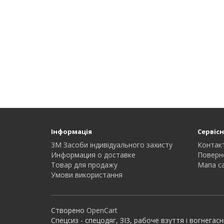
Інформація
Сервісн
3M Засоби індивідуального захисту
Контак
Информация о доставке
Поверн
Товар для продажу
Мапа с
Умови використання
Створено
OpenCart
Спецсиз - спецодяг, ЗІЗ, рабоче взуття і вогнега