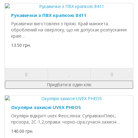
Рукавички з ПВХ крапкою 8411
Рукавички виготовлені з пряжі. Край манжета
оброблений на оверлоку, що не допускає розпускання
краю ..
13.50 грн.
Придбати в один клік
Окуляри захисні UVEX PHEOS
Окуляри відкриті uvex Феос;лінза: СуправіжнПлюс,
прозора, 2С-1,2;оправа: чорно-сіра;сучасні захисні ..
140.00 грн.