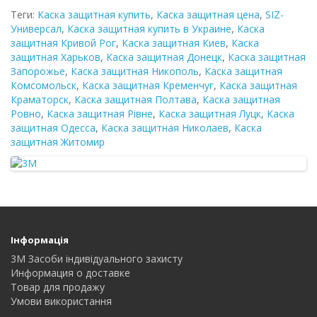
Теги:
Каска защитная купить
,
Каска защитная цена
,
SIZ-
Универсал
,
Каска защитная купить в Украине
,
Каска
защитная Кривой Рог
,
Каска защитная Киев
,
Каска
защитная Харьков
,
Каска защитная Донецк
,
Каска защитная
Запорожье
,
Каска защитная Никополь
,
Каска защитная
Комсомольск
,
Каска защитная Кременчуг
,
Каска защитная
Краматорск
,
Каска защитная Полтава
,
Каска защитная
Ровно
,
Каска защитная Рівне
,
Каска защитная Луцк
,
Каска
защитная Одесса
,
Каска защитная Николаев
,
Каска
защитная Житомир
Інформація
3M Засоби індивідуального захисту
Информация о доставке
Товар для продажу
Умови використання