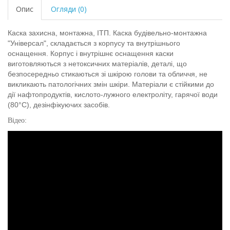
Опис
Огляди (0)
Каска захисна, монтажна, ІТП. Каска будівельно-монтажна
"Універсал", складається з корпусу та внутрішнього
оснащення. Корпус і внутрішнє оснащення каски
виготовляються з нетоксичних матеріалів, деталі, що
безпосередньо стикаються зі шкірою голови та обличчя, не
викликають патологічних змін шкіри. Матеріали є стійкими до
дії нафтопродуктів, кислото-лужного електроліту, гарячої води
(80°С), дезінфікуючих засобів.
Відео: