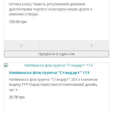
оптика класу 1мають регулювання довжини
дужокоправа чорного кольоруна кінцях дужок є
невеликі отвори..
105.00 грн.
Придбати в один клік
Напівмаска фільтруюча "Стандарт" 113
Напівмаска фільтруюча "Стандарт" 203 з клапаном
видиху FFP1Характеристики:оптимізований дизайн,
що з..
25.78 грн.