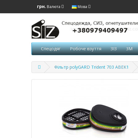
грн.
Валюта
Мова
Спецодяг
Робоче взуття
ЗІЗ
3M
Фільтр polyGARD Trident 703 ABEK1