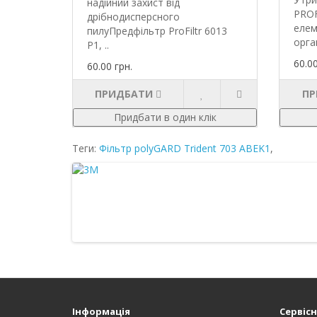
надійний захист від
PROF
дрібнодисперсного
елем
пилуПредфільтр ProFiltr 6013
орга
Р1, ..
60.00
60.00 грн.
ПРИДБАТИ
ПР
Придбати в один клік
Теги:
Фільтр polyGARD Trident 703 ABEK1
,
Інформація
Сервісн