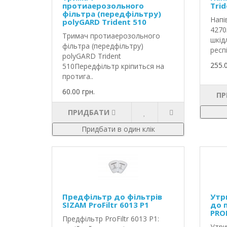
протиаерозольного
Trid
фільтра (передфільтру)
Напі
polyGARD Trident 510
4270
Тримач протиаерозольного
шкід
фільтра (передфільтру)
респ
polyGARD Trident
255.
510Передфільтр кріпиться на
протига..
60.00 грн.
ПР
ПРИДБАТИ
Придбати в один клік
Предфільтр до фільтрів
Утр
SIZAM ProFiltr 6013 Р1
до 
PRO
Предфільтр ProFiltr 6013 Р1:
Утри