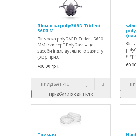
Півмаска polyGARD Trident
Філ
S600 М
pol
(пе
Півмаска polyGARD Trident S600
Філь
ММаски серії PolyGard – це
poly
засоби індивідуального захисту
(пер
(ЗІЗ), приз..
60.00
400.00 грн.
ПРИДБАТИ
ПР
Придбати в один клік
Тримач
Нап