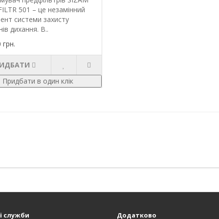
ILTR 501 – це незамінний
ент системи захисту
нів дихання. В..
 грн.
ИДБАТИ
Придбати в один клік
і служби
Додатково