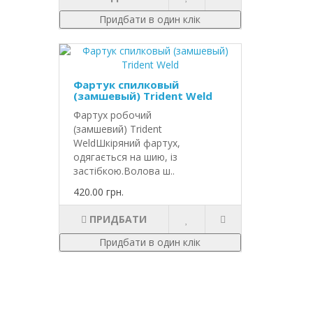
Придбати в один клік
Фартук спилковый
(замшевый) Trident Weld
Фартух робочий
(замшевий) Trident
WeldШкіряний фартух,
одягається на шию, із
застібкою.Волова ш..
420.00 грн.
ПРИДБАТИ
Придбати в один клік