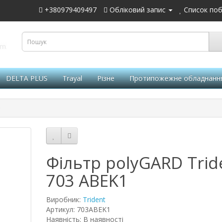
+380979409497
Обліковий запис
Список поб
DELTA PLUS
Trayal
Різне
Протипожежне обладнанн
Фільтр polyGARD Trid
703 ABEK1
Виробник:
Trident
Артикул: 703ABEK1
Наявність: В наявності