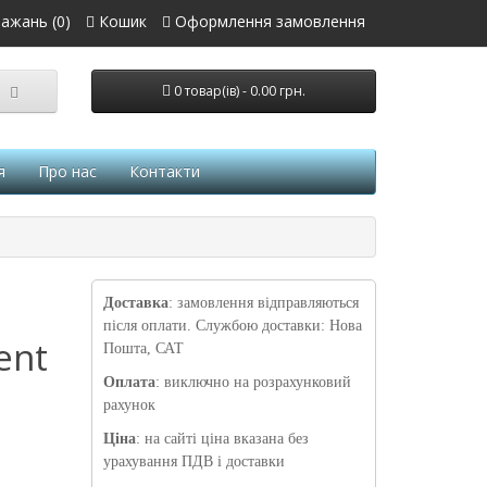
ажань (0)
Кошик
Оформлення замовлення
0 товар(ів) - 0.00 грн.
я
Про нас
Контакти
Доставка
: замовлення відправляються
після оплати. Службою доставки: Нова
ent
Пошта, САТ
Оплата
: виключно на розрахунковий
рахунок
Ціна
: на сайті ціна вказана без
урахування ПДВ і доставки