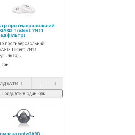
ьтр протиаерозольний
yGARD Trident 7N11
редфільтр)
тр протиаерозольний
GARD Trident 7N11
едфільтр) ..
 грн.
ИДБАТИ
Придбати в один клік
івмаска polyGARD