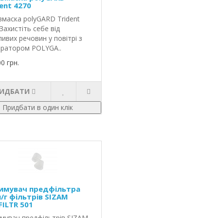
ent 4270
вмаска polyGARD Trident
Захистіть себе від
ливих речовин у повітрі з
іратором POLYGA..
00 грн.
ИДБАТИ
Придбати в один клік
имувач предфільтра
п/г фільтрів SIZAM
FILTR 501
мувач предфільтрів SIZAM