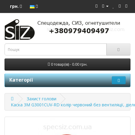
грн.
0 товар(ів) - 0.00 грн.
Категорії
Захист голови
Каска 3М G3001CUV-RD колір червоний без вентиляції, діел