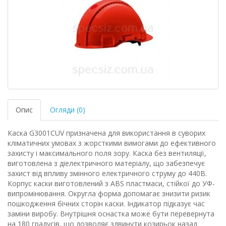
Опис
Огляди (0)
Каска G3001CUV призначена для використання в суворих
кліматичних умовах з жорсткими вимогами до ефективного
захисту і максимального поля зору. Каска без вентиляції,
виготовлена ​​з діелектричного матеріалу, що забезпечує
захист від впливу змінного електричного струму до 440В.
Корпус каски виготовлений з ABS пластмаси, стійкої до УФ-
випромінювання. Округла форма допомагає знизити ризик
пошкодження бічних сторін каски. Індикатор підказує час
заміни виробу. Внутрішня оснастка може бути перевернута
на 180 градусів, що дозволяє здвинути козирьок назад.