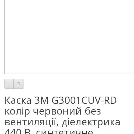
Каска 3М G3001CUV-RD
колір червоний без
вентиляції, діелектрика
440 В, синтетичне