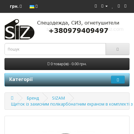
грн.
0 товар(ів) - 0.00 грн.
Категорії
Бренд
SIZAM
Щиток із захисним полікарбонатним екраном в комплекті 