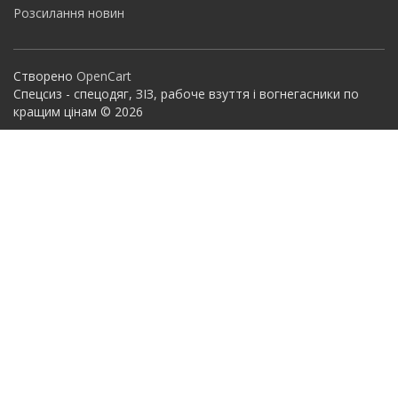
Розсилання новин
Створено
OpenCart
Спецсиз - спецодяг, ЗІЗ, рабоче взуття і вогнегасники по
кращим цінам © 2026