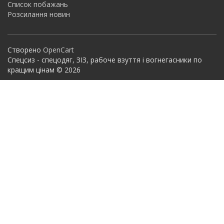
Список побажань
Розсилання новин
Створено
OpenCart
Спецсиз - спецодяг, ЗІЗ, рабоче взуття і вогнегасники по
кращим цінам © 2026