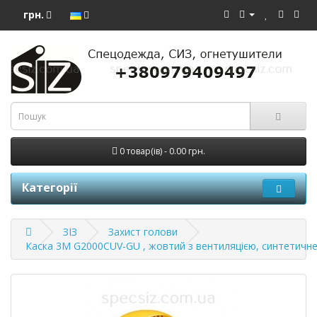
грн.
0 товар(ів) - 0.00 грн.
Категорії
ЗІЗ
Захист голови
Каска 3М G2000CUV-GU , жовтий з вентиляцією, синтетичне