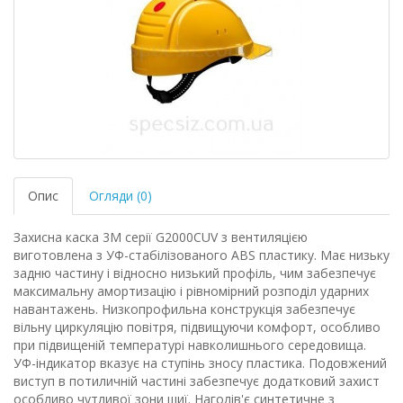
Опис
Огляди (0)
Захисна каска 3М серії G2000CUV з вентиляцією
виготовлена ​​з УФ-стабілізованого ABS пластику. Має низьку
задню частину і відносно низький профіль, чим забезпечує
максимальну амортизацію і рівномірний розподіл ударних
навантажень. Низкопрофильна конструкція забезпечує
вільну циркуляцію повітря, підвищуючи комфорт, особливо
при підвищеній температурі навколишнього середовища.
УФ-індикатор вказує на ступінь зносу пластика. Подовжений
виступ в потиличній частині забезпечує додатковий захист
особливо чутливої ​​зони шиї. Наголів'є синтетичне з