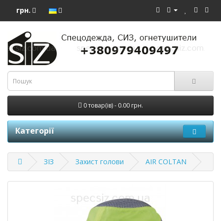
грн.
0 товар(ів) - 0.00 грн.
Категорії
ЗІЗ
Захист голови
AIR COLTAN