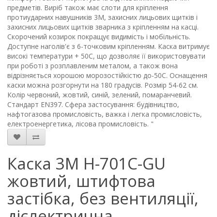
предметів. Виріб також має слоти для кріплення
протиударних навушників 3М, захисних лицьових щитків і
захисних лицьових щитків зварника з кріпленням на касці.
Скорочений козирок покращує видимість і мобільність.
Доступне наголів'є з 6-точковим кріпленням. Каска витримує
високі температури + 50С, що дозволяє її використовувати
при роботі з розплавленим металом, а також вона
відрізняється хорошою морозостійкістю до-50С. Оснащення
каски можна розгорнути на 180 градусів. Розмір 54-62 см.
Колір червоний, жовтий, синій, зелений, помаранчевий.
Стандарт EN397. Сфера застосування: будівництво,
нафтогазова промисловість, важка і легка промисловість,
електроенергетика, лісова промисловість. "
Каска 3М H-701C-GU
жовтий, штифтова
застібка, без вентиляції,
дієлектрична