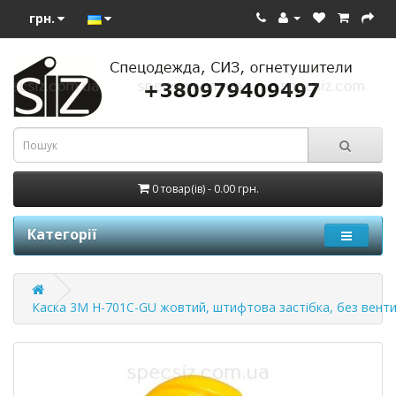
грн.
0 товар(ів) - 0.00 грн.
Категорії
Каска 3М H-701C-GU жовтий, штифтова застібка, без вентил