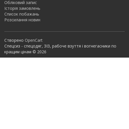
Обліковий запис
Історія замовлень
Список побажань
Розсилання новин
Створено
OpenCart
Спецсиз - спецодяг, ЗІЗ, рабоче взуття і вогнегасники по
кращим цінам © 2026