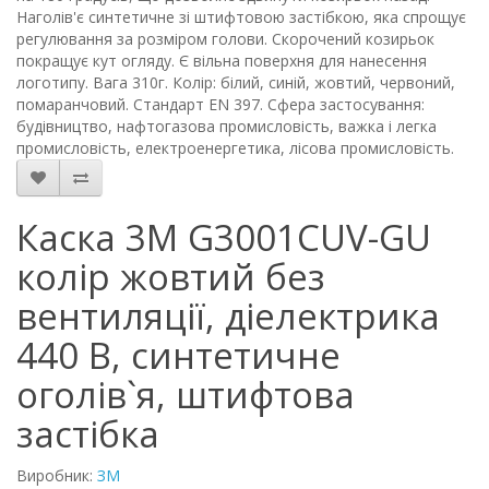
Наголів'є синтетичне зі штифтовою застібкою, яка спрощує
регулювання за розміром голови. Скорочений козирьок
покращує кут огляду. Є вільна поверхня для нанесення
логотипу. Вага 310г. Колір: білий, синій, жовтий, червоний,
помаранчовий. Стандарт EN 397. Сфера застосування:
будівництво, нафтогазова промисловість, важка і легка
промисловість, електроенергетика, лісова промисловість.
Каска 3М G3001CUV-GU
колір жовтий без
вентиляції, діелектрика
440 В, синтетичне
оголів`я, штифтова
застібка
Виробник:
ЗМ