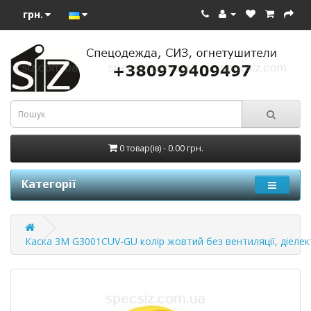
грн.
0 товар(ів) - 0.00 грн.
Категорії
Каска 3М G3001CUV-GU колір жовтий без вентиляції, діелек