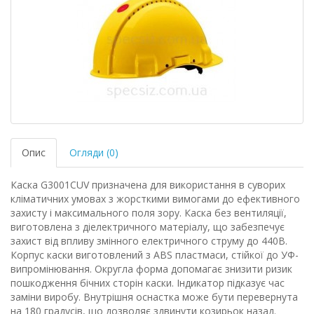
Опис
Огляди (0)
Каска G3001CUV призначена для використання в суворих
кліматичних умовах з жорсткими вимогами до ефективного
захисту і максимального поля зору. Каска без вентиляції,
виготовлена ​​з діелектричного матеріалу, що забезпечує
захист від впливу змінного електричного струму до 440В.
Корпус каски виготовлений з ABS пластмаси, стійкої до УФ-
випромінювання. Округла форма допомагає знизити ризик
пошкодження бічних сторін каски. Індикатор підказує час
заміни виробу. Внутрішня оснастка може бути перевернута
на 180 градусів, що дозволяє здвинути козирьок назад.