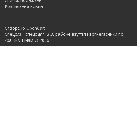
Список побажань
Розсилання новин
Створено
OpenCart
Спецсиз - спецодяг, ЗІЗ, рабоче взуття і вогнегасники по
кращим цінам © 2026